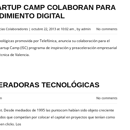
TARTUP CAMP COLABORAN PARA
IMIENTO DIGITAL
cias Colaboradores
|
octubre 22, 2013 at 10:02 am
, by
admin
No comments
nológicas promovida por Telefónica, anuncia su colaboración para el
Startup Camp (ISC) programa de inspiración y preaceleración empresarial
écnica de Valencia.
LERADORAS TECNOLÓGICAS
in
No comments
rnet. Desde mediados de 1995 las puntocom habían sido objeto creciente
ndos que competían por colocar el capital en proyectos que tenían como
en clicks. Los