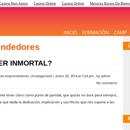
Casino Non Aams
Casino Online
Casino Online
Mejores Bonos De Bienv
INICIO
FORMACIÓN
CAMP
ndedores
ER INMORTAL?
n de emprendedores
,
Uncategorized
|
enero 20, 2014 at 7:24 pm
, by
admin
No comments
te tener claro como punto de partida, que quizás no dure para siempre,
a que dada la dedicación, implicación y sacrificios que nos supone a las