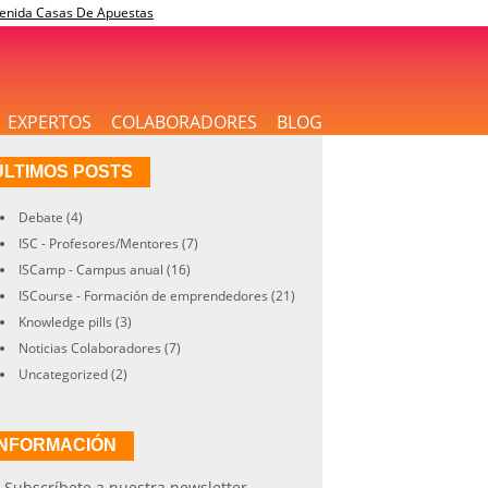
enida Casas De Apuestas
EXPERTOS
COLABORADORES
BLOG
ÚLTIMOS POSTS
Debate
(4)
ISC - Profesores/Mentores
(7)
ISCamp - Campus anual
(16)
ISCourse - Formación de emprendedores
(21)
Knowledge pills
(3)
Noticias Colaboradores
(7)
Uncategorized
(2)
INFORMACIÓN
Subscríbete a nuestra newsletter