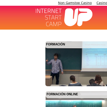
Non Gamstop Casino
Casin
FORMACIÓN
FORMACIÓN ONLINE