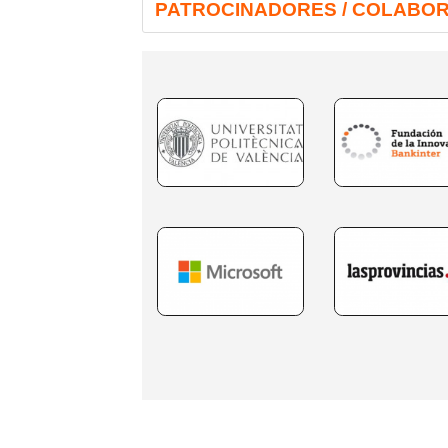
PATROCINADORES / COL