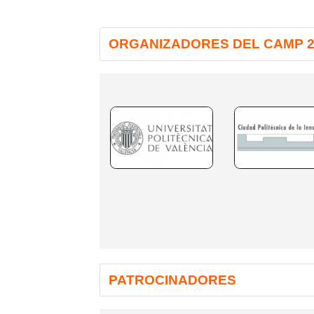
ORGANIZADORES DEL CAMP 2
PATROCINADORES