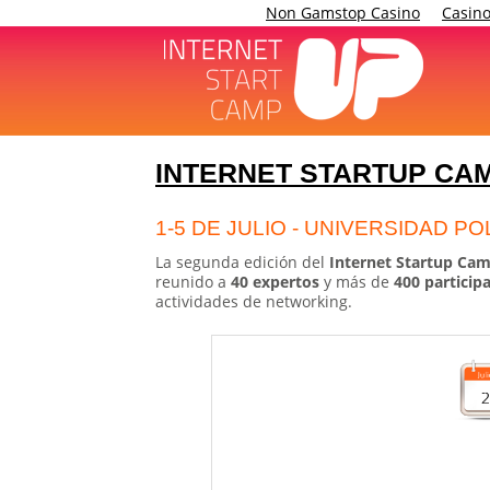
Non Gamstop Casino
Casin
INTERNET STARTUP CA
1-5 DE JULIO - UNIVERSIDAD P
La segunda edición del
Internet Startup Ca
reunido a
40 expertos
y más de
400 particip
actividades de networking.