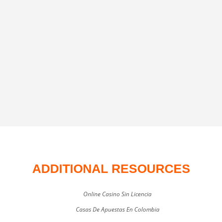
ADDITIONAL RESOURCES
Online Casino Sin Licencia
Casas De Apuestas En Colombia