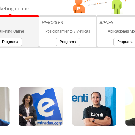
MIÉRCOLES
JUEVES
rketing Online
Posicionamiento y Métricas
Aplicaciones Mó
Programa
Programa
Programa