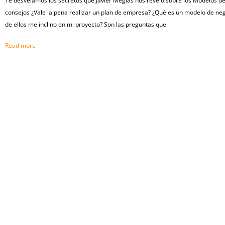
Te desvelamos los secretos que Javier Megias nos reveló sobre los Modelos de 
consejos ¿Vale la pena realizar un plan de empresa? ¿Qué es un modelo de neg
de ellos me inclino en mi proyecto? Son las preguntas que
Read more