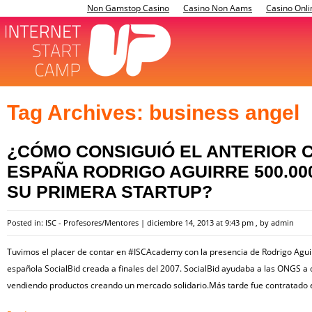
Non Gamstop Casino
Casino Non Aams
Casino Onli
Tag Archives:
business angel
¿CÓMO CONSIGUIÓ EL ANTERIOR 
ESPAÑA RODRIGO AGUIRRE 500.000
SU PRIMERA STARTUP?
Posted in:
ISC - Profesores/Mentores
|
diciembre 14, 2013 at 9:43 pm
, by
admin
Tuvimos el placer de contar en #ISCAcademy con la presencia de Rodrigo Aguir
española SocialBid creada a finales del 2007. SocialBid ayudaba a las ONGS a
vendiendo productos creando un mercado solidario.Más tarde fue contratado 