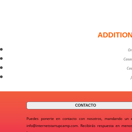
ADDITIO
On
Casas
Cas
CONTACTO
Puedes ponerte en contacto con nosotros, mandando un 
info@internetstartupcamp.com
. Recibirás respuesta en meno