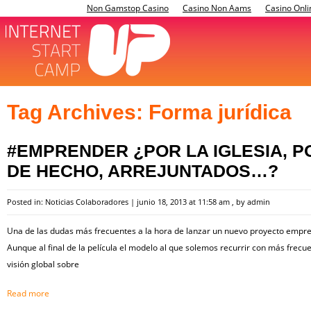
Non Gamstop Casino
Casino Non Aams
Casino Onli
Tag Archives:
Forma jurídica
#EMPRENDER ¿POR LA IGLESIA, PO
DE HECHO, ARREJUNTADOS…?
Posted in:
Noticias Colaboradores
|
junio 18, 2013 at 11:58 am
, by
admin
Una de las dudas más frecuentes a la hora de lanzar un nuevo proyecto empresar
Aunque al final de la película el modelo al que solemos recurrir con más frecu
visión global sobre
Read more