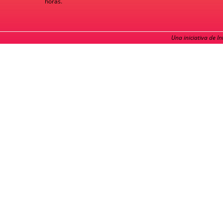
horas.
Una iniciativa de I