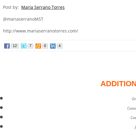
Post by:
María Serrano Torres
@mariaserranoMST
http://www.mariaserranotorres.com/
12
7
0
4
ADDITIO
On
Casas
Cas