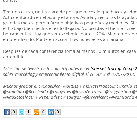
Ten una causa, un fin claro de por qué haces lo que haces y adond
Actúa enfocado en el aquí y el ahora. Ayuda y recibirás la ayuda d
grandes metas, pero márcate objetivos pequeños y medibles. Si pe
el trabajo bien hecho, el éxito llegará. No pierdas el tiempo, cree 
herramientas. Hay que ser excelente, dar el 120%. Mantente si
emprendiendo. Ponte en acción hoy, no esperes a mañana.
Después de cada conferencia toma al menos 30 minutos en casa p
aprendido.
Selección de tweets de los participantes en el
Internet Startup Camp 
sobre marketing y emprendimiento digital el ISC2013 el 02/07/2013.
Muchas gracias a: @CodeDiem @altues @mariaserranoSM @maria_s
@napulido @Rcarbelda @cmoya_es @JoseaFerrando @jongdurban @St
@RaqSotoLlacer @Pepenades @realityar @ferrervicent @FranGarciaW
0
1
0
0