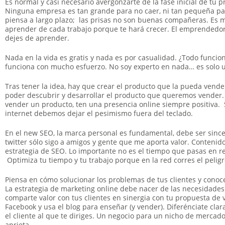
Es normal y casi necesario avergonzarte de la fase inicial de tu 
Ninguna empresa es tan grande para no caer, ni tan pequeña p
piensa a largo plazo; las prisas no son buenas compañeras. Es 
aprender de cada trabajo porque te hará crecer. El emprendedor
dejes de aprender.
Nada en la vida es gratis y nada es por casualidad. ¿Todo funci
funciona con mucho esfuerzo. No soy experto en nada… es solo
Tras tener la idea, hay que crear el producto que la pueda vende
poder descubrir y desarrollar el producto que queremos vender.
vender un producto, ten una presencia online siempre positiva
internet debemos dejar el pesimismo fuera del teclado.
En el new SEO, la marca personal es fundamental, debe ser sincer
twitter sólo sigo a amigos y gente que me aporta valor. Contenido
estrategia de SEO. Lo importante no es el tiempo que pasas en re
Optimiza tu tiempo y tu trabajo porque en la red corres el pelig
Piensa en cómo solucionar los problemas de tus clientes y conoc
La estrategia de marketing online debe nacer de las necesidades d
comparte valor con tus clientes en sinergia con tu propuesta de v
Facebook y usa el blog para enseñar (y vender). Diferénciate cl
el cliente al que te diriges. Un negocio para un nicho de merca
aprieta