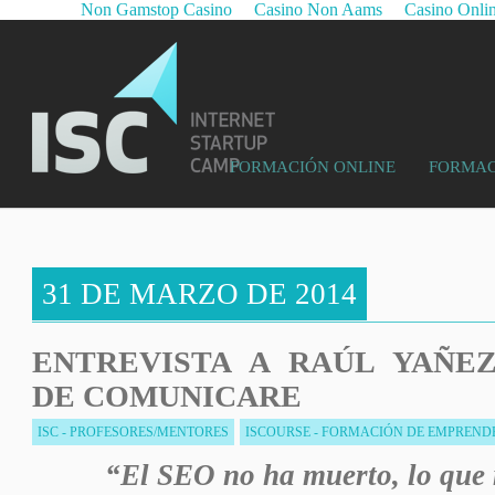
Non Gamstop Casino
Casino Non Aams
Casino Onli
FORMACIÓN ONLINE
FORMAC
31 DE MARZO DE 2014
ENTREVISTA A RAÚL YAÑE
DE COMUNICARE
ISC - PROFESORES/MENTORES
ISCOURSE - FORMACIÓN DE EMPREN
“El SEO no ha muerto, lo que