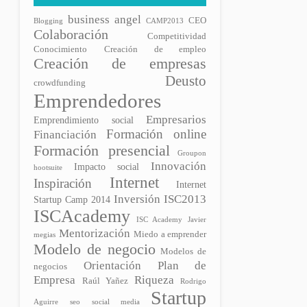
business angel
CEO
Blogging
CAMP2013
Colaboración
Competitividad
Conocimiento
Creación de empleo
Creación de empresas
Deusto
crowdfunding
Emprendedores
Empresarios
Emprendimiento social
Formación online
Financiación
Formación presencial
Groupon
Innovación
Impacto social
hootsuite
Internet
Inspiración
Internet
Inversión
ISC2013
Startup Camp 2014
ISCAcademy
ISC Academy
Javier
Mentorización
Miedo a emprender
megias
Modelo de negocio
Modelos de
Plan de
Orientación
negocios
Empresa
Riqueza
Raúl Yañez
Rodrigo
Startup
Aguirre
seo
social media