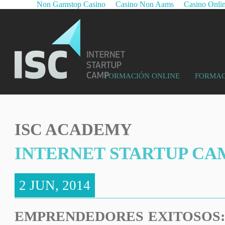
Non Gamstop Casino
Casino Non Aams
Casino Onli
FORMACIÓN ONLINE
FORMAC
ISC ACADEMY
INTERNET STARTUP CAM
2 JUN, 2014
EMPRENDEDORES EXITOSOS: