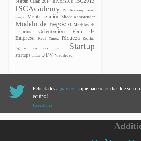
Inversión
ISC2013
Startup Camp 2014
ISCAcademy
ISC Academy
Javier
Mentorización
Miedo a emprender
megias
Modelo de negocio
Modelos de
Plan de
Orientación
negocios
Empresa
Riqueza
Raúl Yañez
Rodrigo
Startup
Aguirre
seo
social media
UPV
startups
TICs
Viabilidad
Felicidades a
@jmegias
que hace unos días fue su cu
equipo!
Hace 3 días
Additi