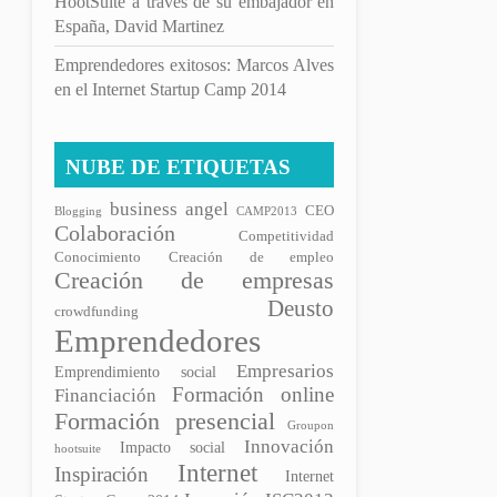
HootSuite a través de su embajador en
España, David Martinez
Emprendedores exitosos: Marcos Alves
en el Internet Startup Camp 2014
NUBE DE ETIQUETAS
business angel
CEO
Blogging
CAMP2013
Colaboración
Competitividad
Conocimiento
Creación de empleo
Creación de empresas
Deusto
crowdfunding
Emprendedores
Empresarios
Emprendimiento social
Formación online
Financiación
Formación presencial
Groupon
Innovación
Impacto social
hootsuite
Internet
Inspiración
Internet