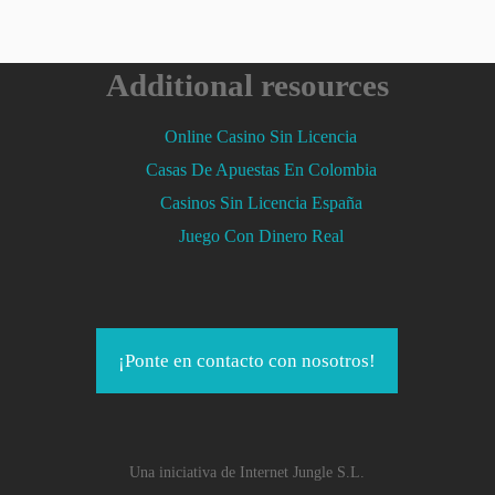
Additional resources
Online Casino Sin Licencia
Casas De Apuestas En Colombia
Casinos Sin Licencia España
Juego Con Dinero Real
¡Ponte en contacto con nosotros!
Una iniciativa de Internet Jungle S.L.