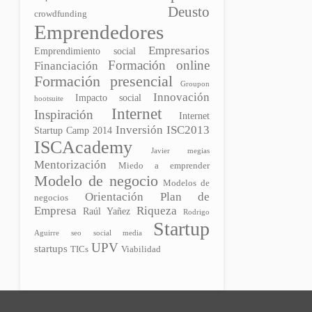
Deusto
crowdfunding
Emprendedores
Empresarios
Emprendimiento social
Formación online
Financiación
Formación presencial
Groupon
Innovación
Impacto social
hootsuite
Internet
Inspiración
Internet
Inversión
ISC2013
Startup Camp 2014
ISCAcademy
Javier megias
Mentorización
Miedo a emprender
Modelo de negocio
Modelos de
Orientación
Plan de
negocios
Empresa
Riqueza
Raúl Yañez
Rodrigo
Startup
Aguirre
seo
social media
UPV
startups
TICs
Viabilidad