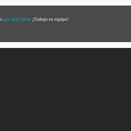
yo
goo.gl/dUpPze
¡Trabajo en equipo!