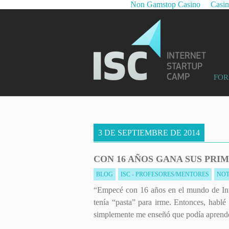
Non Gamstop Casino
Casi
FOR
3 DE SEPTIEMBRE DE 2014
CON 16 AÑOS GANA SUS PRIM
BLOG
ISC - PROFESORES/MENTORES
NOT
“Empecé con 16 años en el mundo de Int
tenía “pasta” para irme. Entonces, habl
simplemente me enseñó que podía aprender