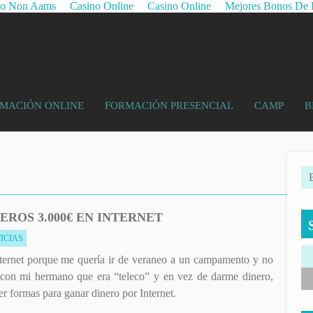
no Non Aams
Casino Online
Casino Online
Mejores Bonos De 
MACIÓN ONLINE
FORMACIÓN PRESENCIAL
CAMP
B
EROS 3.000€ EN INTERNET
ICIAS
ernet porque me quería ir de veraneo a un campamento y no
é con mi hermano que era “teleco” y en vez de darme dinero,
 formas para ganar dinero por Internet.