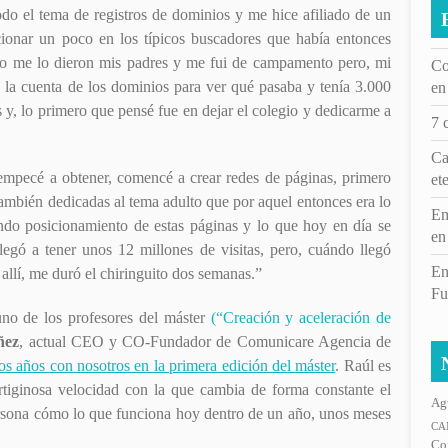
do el tema de registros de dominios y me hice afiliado de un
cionar un poco en los típicos buscadores que había entonces
ero me lo dieron mis padres y me fui de campamento pero, mi
Co
 la cuenta de los dominios para ver qué pasaba y tenía 3.000
en
s y, lo primero que pensé fue en dejar el colegio y dedicarme a
7 
Ca
empecé a obtener, comencé a crear redes de páginas, primero
et
también dedicadas al tema adulto que por aquel entonces era lo
Em
ndo posicionamiento de estas páginas y lo que hoy en día se
en
egó a tener unos 12 millones de visitas, pero, cuándo llegó
En
llí, me duró el chiringuito dos semanas.”
Fu
uno de los profesores del máster
(“Creación y aceleración de
ñez
, actual CEO y CO-Fundador de Comunicare Agencia de
s años con nosotros en la primera edición del máster
. Raúl es
rtiginosa velocidad con la que cambia de forma constante el
Ag
ersona cómo lo que funciona hoy dentro de un año, unos meses
CA
Co