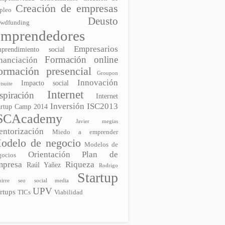
Creación de empresas
pleo
Deusto
owdfunding
mprendedores
Empresarios
prendimiento social
Formación online
nanciación
ormación presencial
Groupon
Innovación
Impacto social
tsuite
Internet
spiración
Internet
Inversión
ISC2013
artup Camp 2014
SCAcademy
Javier megias
ntorización
Miedo a emprender
odelo de negocio
Modelos de
Orientación
Plan de
gocios
mpresa
Riqueza
Raúl Yañez
Rodrigo
Startup
irre
seo
social media
UPV
artups
TICs
Viabilidad