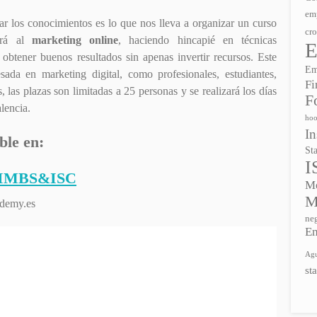
em
ar los conocimientos es lo que nos lleva a organizar un curso
cr
rá al
marketing online
, haciendo hincapié en técnicas
E
btener buenos resultados sin apenas invertir recursos. Este
Em
esada en marketing digital, como profesionales, estudiantes,
Fi
las plazas son limitadas a 25 personas y se realizará los días
F
lencia.
hoo
In
ble en:
St
I
a IMBS&ISC
Me
M
demy.es
ne
E
Agu
st