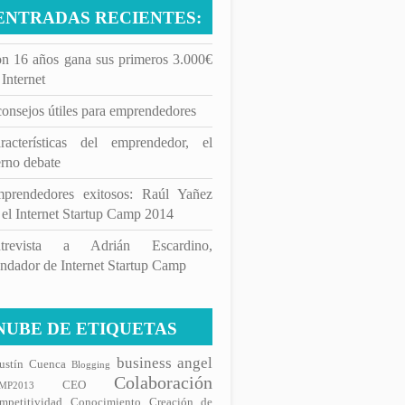
ENTRADAS RECIENTES:
n 16 años gana sus primeros 3.000€
 Internet
consejos útiles para emprendedores
racterísticas del emprendedor, el
erno debate
prendedores exitosos: Raúl Yañez
 el Internet Startup Camp 2014
trevista a Adrián Escardino,
ndador de Internet Startup Camp
NUBE DE ETIQUETAS
business angel
ustín Cuenca
Blogging
Colaboración
CEO
MP2013
mpetitividad
Conocimiento
Creación de