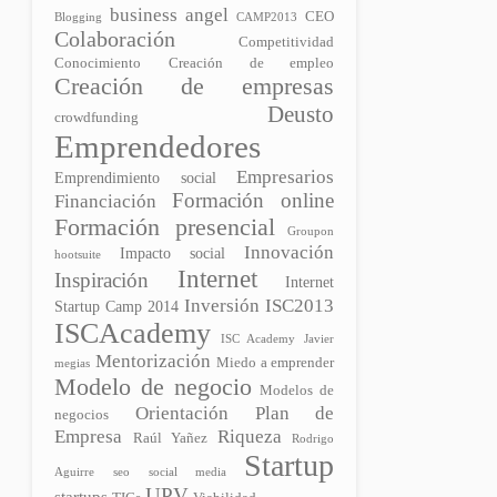
business angel
CEO
Blogging
CAMP2013
Colaboración
Competitividad
Conocimiento
Creación de empleo
Creación de empresas
Deusto
crowdfunding
Emprendedores
Empresarios
Emprendimiento social
Formación online
Financiación
Formación presencial
Groupon
Innovación
Impacto social
hootsuite
Internet
Inspiración
Internet
Inversión
ISC2013
Startup Camp 2014
ISCAcademy
ISC Academy
Javier
Mentorización
Miedo a emprender
megias
Modelo de negocio
Modelos de
Plan de
Orientación
negocios
Empresa
Riqueza
Raúl Yañez
Rodrigo
Startup
Aguirre
seo
social media
UPV
startups