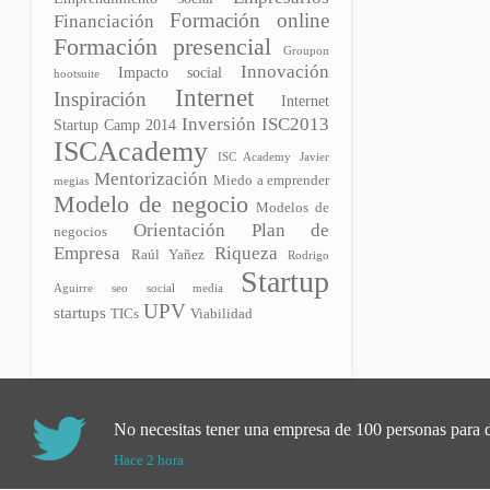
Formación online
Financiación
Formación presencial
Groupon
Innovación
Impacto social
hootsuite
Internet
Inspiración
Internet
Inversión
ISC2013
Startup Camp 2014
ISCAcademy
ISC Academy
Javier
Mentorización
Miedo a emprender
megias
Modelo de negocio
Modelos de
Plan de
Orientación
negocios
Empresa
Riqueza
Raúl Yañez
Rodrigo
Startup
Aguirre
seo
social media
UPV
startups
TICs
Viabilidad
No necesitas tener una empresa de 100 personas para d
Hace 2 hora