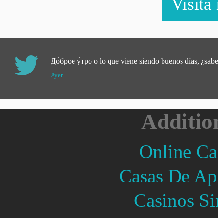
Visita
До́брое у́тро o lo que viene siendo buenos días, ¿sabe
Ayer
Additio
Online Ca
Casas De Ap
Casinos Si