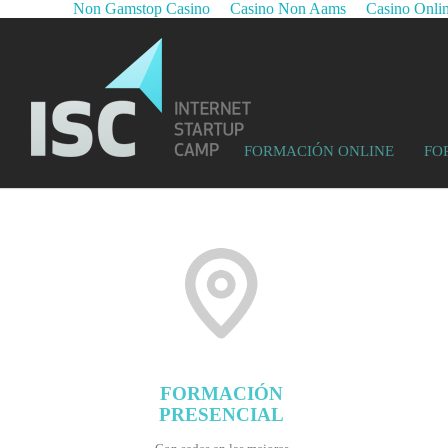
Non Gamstop Casino
Casino Non Aams
Casino Onli
FORMACIÓN ONLINE
FO
FORMACIÓN
PRESENCIAL