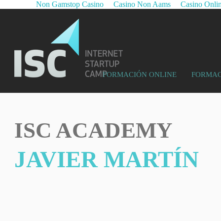
Non Gamstop Casino
Casino Non Aams
Casino Onli
FORMACIÓN ONLINE
FORMAC
ISC ACADEMY
JAVIER MARTÍN