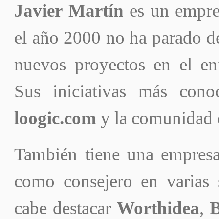
Javier Martín
es un empre
el año 2000 no ha parado d
nuevos proyectos en el ent
Sus iniciativas más cono
loogic.com
y la comunidad
También tiene una empresa
como consejero en varias s
cabe destacar
Worthidea
,
B