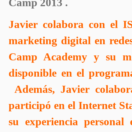
Camp 2013 .
Javier colabora con el 
marketing digital en redes
Camp Academy
y su mó
disponible en el progra
Además, Javier
colabo
participó en el
Internet S
su experiencia personal