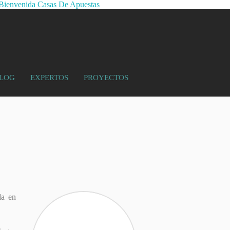
Bienvenida Casas De Apuestas
LOG
EXPERTOS
PROYECTOS
da en