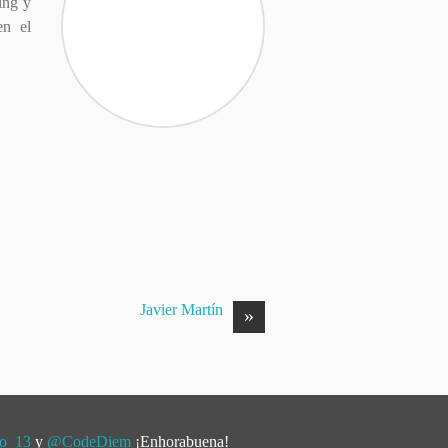
ing y
en el
Javier Martín
»
o_13
y
@CodeDiem
¡Enhorabuena!