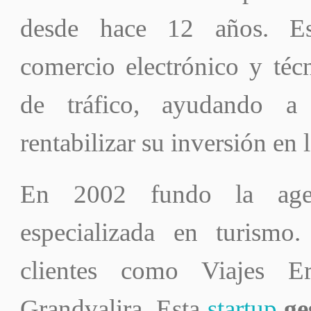
desde hace 12 años. Es 
comercio electrónico y téc
de tráfico, ayudando a
rentabilizar su inversión en 
En 2002 fundo la agen
especializada en turismo
clientes como Viajes E
Grandvalira. Esta
startup
ge