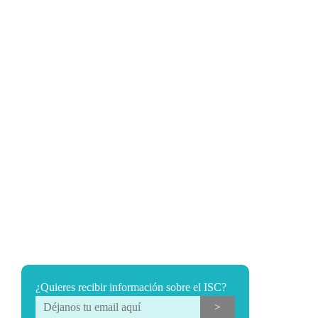
¿Quieres recibir información sobre el ISC?