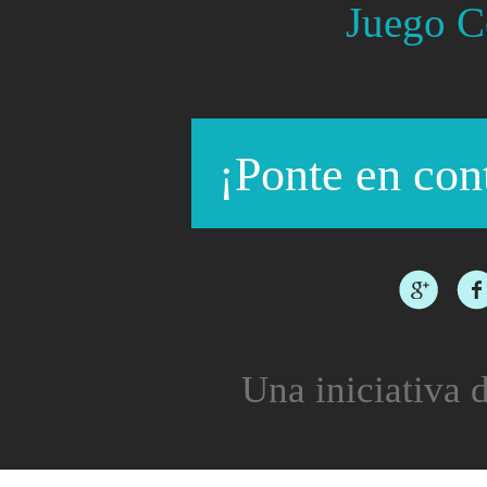
Juego C
¡Ponte en con
Una iniciativa d