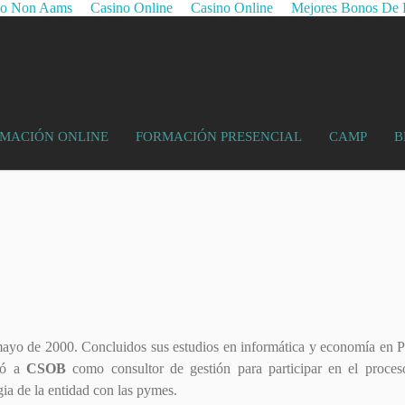
no Non Aams
Casino Online
Casino Online
Mejores Bonos De 
MACIÓN ONLINE
FORMACIÓN PRESENCIAL
CAMP
B
ayo de 2000. Concluidos sus estudios en informática y economía en P
ró a
CSOB
como consultor de gestión para participar en el proce
egia de la entidad con las pymes.