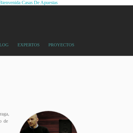
Bienvenida Casas De Apuestas
LOG
EXPERTOS
PROYECTOS
raga,
so de