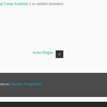
rtup Camp Academy
y su módulo formativo
Javier Megías
»
emy.es
#startups
#emprender