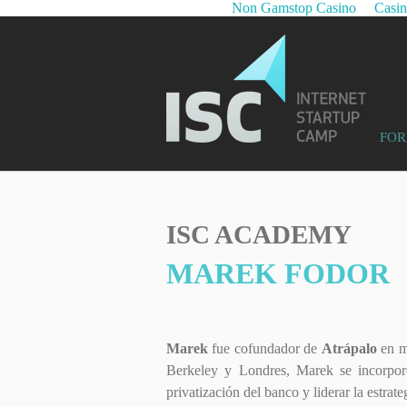
Non Gamstop Casino
Casi
FOR
ISC ACADEMY
MAREK FODOR
Marek
fue cofundador de
Atrápalo
en m
Berkeley y Londres, Marek se incorpo
privatización del banco y liderar la estrat