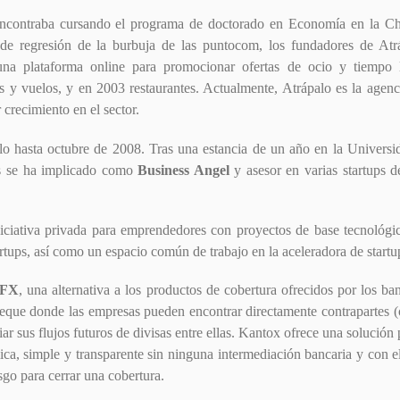
ncontraba cursando el programa de doctorado en Economía en la Ch
de regresión de la burbuja de las puntocom, los fundadores de Atr
una plataforma online para promocionar ofertas de ocio y tiempo l
s y vuelos, y en 2003 restaurantes. Actualmente, Atrápalo es la agenc
crecimiento en el sector.
o hasta octubre de 2008. Tras una estancia de un año en la Universid
s se ha implicado como
Business Angel
y asesor en varias startups 
niciativa privada para emprendedores con proyectos de base tecnológi
tartups, así como un espacio común de trabajo en la aceleradora de start
 FX
, una alternativa a los productos de cobertura ofrecidos por los ba
que donde las empresas pueden encontrar directamente contrapartes (
ar sus flujos futuros de divisas entre ellas. Kantox ofrece una solución 
, simple y transparente sin ninguna intermediación bancaria y con el
sgo para cerrar una cobertura.