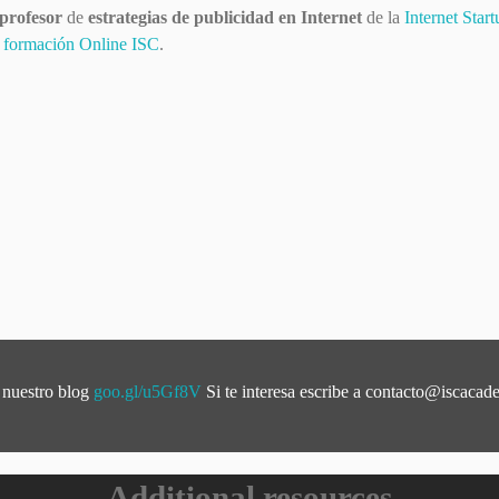
profesor
de
estrategias de publicidad en Internet
de la
Internet Sta
formación Online ISC
.
 nuestro blog
goo.gl/u5Gf8V
Si te interesa escribe a
contacto@iscacad
Additional resources