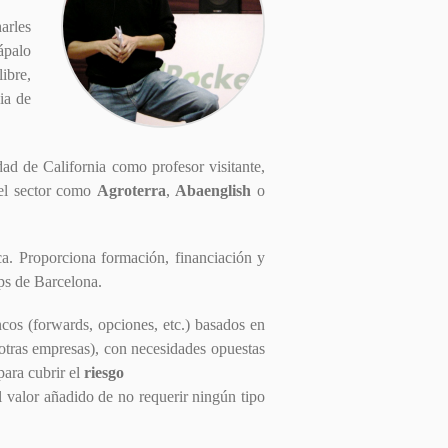
arles
ápalo
ibre,
ia de
ad de California como profesor visitante,
del sector como
Agroterra
,
Abaenglish
o
ca. Proporciona formación, financiación y
ups de Barcelona.
ncos (forwards, opciones, etc.) basados en
otras empresas), con necesidades opuestas
para cubrir el
riesgo
 valor añadido de no requerir ningún tipo