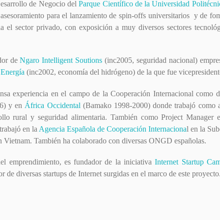
esarrollo de Negocio del
Parque Científico de la Universidad Politécni
sesoramiento para el lanzamiento de spin-offs universitarios y de fo
ia el sector privado, con exposición a muy diversos sectores tecnológ
ador de
Ngaro Intelligent Soutions
(inc2005, seguridad nacional) empre
nergía
(inc2002, economía del hidrógeno) de la que fue vicepresident
tensa experiencia en el campo de la Cooperación Internacional como 
6) y en
África Occidental
(Bamako 1998-2000) donde trabajó como a
rollo rural y seguridad alimentaria. También como Project Manager 
trabajó en la
Agencia Española de Cooperación Internaciona
l en la Sub
en Vietnam. También ha colaborado con diversas ONGD españolas.
l emprendimiento, es fundador de la iniciativa
Internet Startup Ca
r de diversas startups de Internet surgidas en el marco de este proyecto