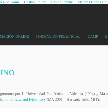
no Non Aams
Casino Online
Casino Online
Mejores Bonos De 
MACIÓN ONLINE
FORMACIÓN PRESENCIAL
CAMP
B
INO
grónomo por la Universidad Politécnica de Valencia (1994) y Mást
 School of Law and Diplomacy
(MA 2001 – Harvard, Tufts, MIT).