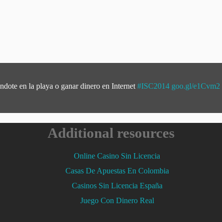
ndote en la playa o ganar dinero en Internet
#ISC2014
goo.gl/e1Cvm2
Additional resources
Online Casino Sin Licencia
Casas De Apuestas En Colombia
Casinos Sin Licencia España
Juego Con Dinero Real