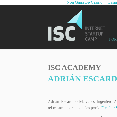
Non Gamstop Casino
Casi
FOR
ISC ACADEMY
ADRIÁN ESCARD
Adrián Escardino Malva es Ingeniero A
relaciones internacionales por la
Fletcher