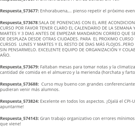
Respuesta_573677:
Enhorabuena,… pienso repetir el próximo even
Respuesta_573678
:SALA DE PONENCIAS CON EL AIRE ACONDICI
CURSO POR FAVOR TENER CLARO EL CALENDARIO DE LA SEMANA 
MARTES Y 3 DIAS ANTES DE EMPEZAR MANDARON CORREO QUE SE
DE DESPLAZA DESDE OTRAS CIUDADES. PARA EL PROXIMO CURSO
CURSOS LUNES Y MARTES Y EL RESTO DE DIAS MÁS FLOJOS..PER
SIN PENSARMELO. EXCELENTE EQUIPO DE ORGANIZACIÓN Y COL
AÑO.
Respuesta_573679:
Faltaban mesas para tomar notas y la climatizac
cantidad de comida en el almuerzo y la merienda (horchata y farto
Respuesta_573688:
Curso muy bueno con grandes conferenciantes
pudieran venir más alumnos.
Respuesta_573824:
Excelente en todos los aspectos. ¡Ojalá el CP
apuntarme!
Respuesta_574143:
Gran trabajo organizativo con errores mínimos 
que viene!