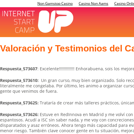
Non Gamstop Casino
Casino Non Aams
Casino Onli
Valoración y Testimonios del 
Respuesta_573607
: Excelente!!!!!!!!!!!!! Enhorabuena, sois los mejore
Respuesta_573610:
Un gran curso, muy bien organizado. Solo reco
literalmente me congelaba. Por último, les animo a organizar curso
gente que venimos de fuera.
Respuesta_573625:
Trataría de crear más talleres prácticos, única
Respuesta_573626:
Estuve en RedInnova en Madrid y me volví con 
espantosos. Acudí a ISC sin saber nada, y me voy con concrecion
disparatados y asaz erróneos. Ahora tengo más capacidad para ev
menor riesgo. También clave conocer gente en tu situación, mejora 