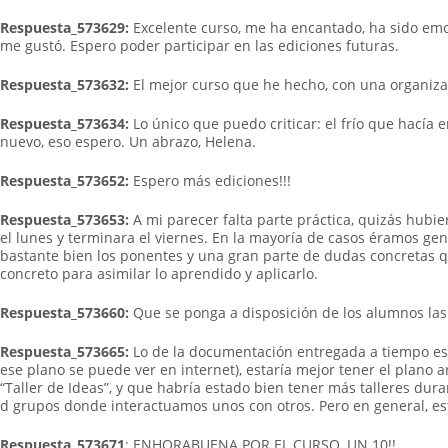
Respuesta_573629:
Excelente curso, me ha encantado, ha sido emoc
me gustó. Espero poder participar en las ediciones futuras.
Respuesta_573632:
El mejor curso que he hecho, con una organiza
Respuesta_573634:
Lo único que puedo criticar: el frío que hacía e
nuevo, eso espero. Un abrazo, Helena.
Respuesta_573652:
Espero más ediciones!!!
Respuesta_573653:
A mi parecer falta parte práctica, quizás hubi
el lunes y terminara el viernes. En la mayoría de casos éramos g
bastante bien los ponentes y una gran parte de dudas concretas que
concreto para asimilar lo aprendido y aplicarlo.
Respuesta_573660:
Que se ponga a disposición de los alumnos las p
Respuesta_573665:
Lo de la documentación entregada a tiempo est
ese plano se puede ver en internet), estaría mejor tener el plan
“Taller de Ideas”, y que habría estado bien tener más talleres dura
d grupos donde interactuamos unos con otros. Pero en general, est
Respuesta_573671
: ENHORABUENA POR EL CURSO, UN 10!!