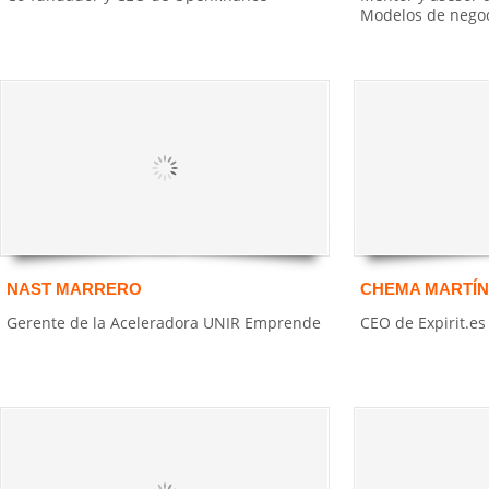
Modelos de negoc
NAST MARRERO
CHEMA MARTÍN
Gerente de la Aceleradora UNIR Emprende
CEO de Expirit.es