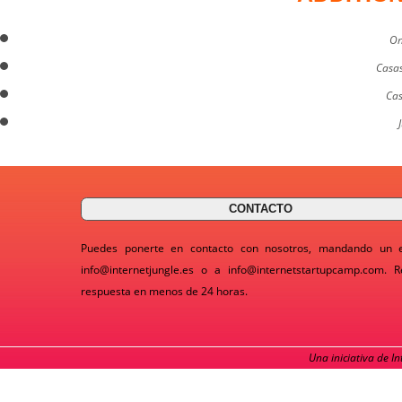
On
Casas
Cas
CONTACTO
Puedes ponerte en contacto con nosotros, mandando un 
info@internetjungle.es
o a
info@internetstartupcamp.com
. R
respuesta en menos de 24 horas.
Una iniciativa de I