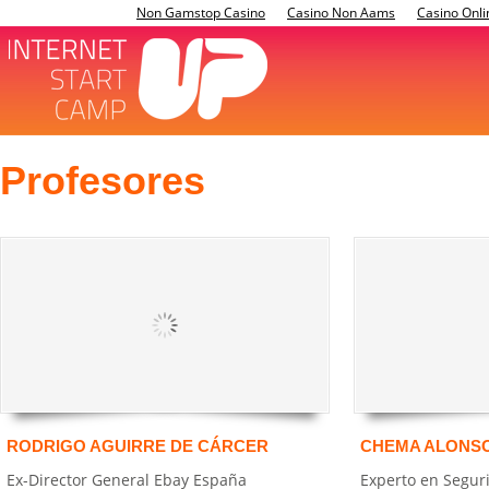
Non Gamstop Casino
Casino Non Aams
Casino Onli
Profesores
RODRIGO AGUIRRE DE CÁRCER
CHEMA ALONS
Ex-Director General Ebay España
Experto en Segur