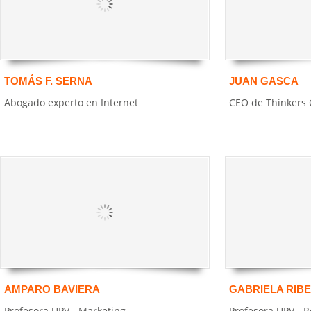
TOMÁS F. SERNA
JUAN GASCA
Abogado experto en Internet
CEO de Thinkers 
AMPARO BAVIERA
GABRIELA RIB
Profesora UPV - Marketing
Profesora UPV - 