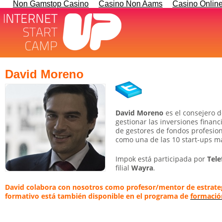
Non Gamstop Casino
Casino Non Aams
Casino Onlin
David Moreno
David Moreno
es el consejero 
gestionar las inversiones financ
de gestores de fondos profesion
como una de las 10 start-ups m
Impok está participada por
Tele
filial
Wayra
.
David colabora con nosotros como profesor/mentor de estrate
formativo está también disponible en el programa de
formació