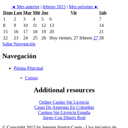
◄
Mes anterior
|
febrero 2015
|
Mes próximo
►
Dom
Lun
Mar
Mié
Jue
Vie
Sáb
1
2
3
4
5
6
7
8
9
10
11
12
13
14
15
16
17
18
19
20
21
22
23
24
25
26
Hoy viernes, 27 febrero
27
28
Saltar Navegación
Navegación
Página Principal
Cursos
Additional resources
Online Casino Sin Licencia
Casas De Apuestas En Colombia
Casinos Sin Licencia España
Juego Con Dinero Real
© Copyright 2015 by Internet Startup Camp - Una iniciativa de