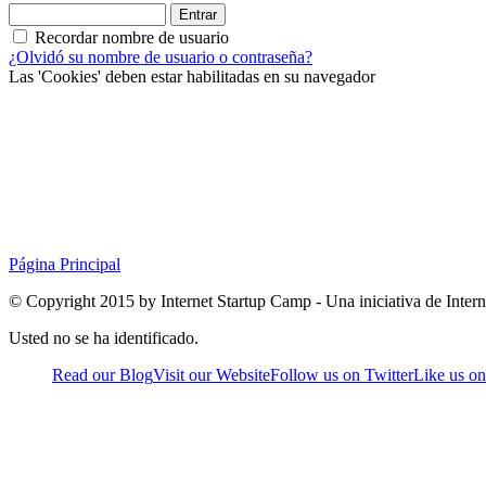
Recordar nombre de usuario
¿Olvidó su nombre de usuario o contraseña?
Las 'Cookies' deben estar habilitadas en su navegador
Página Principal
© Copyright 2015 by Internet Startup Camp - Una iniciativa de Intern
Usted no se ha identificado.
Read our Blog
Visit our Website
Follow us on Twitter
Like us o