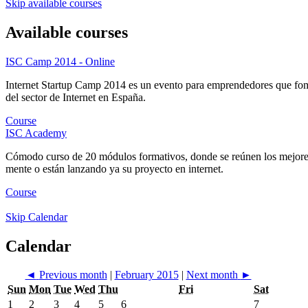
Skip available courses
Available courses
ISC Camp 2014 - Online
Internet Startup Camp 2014 es un evento para emprendedores que fo
del sector de Internet en España.
Course
ISC Academy
Cómodo curso de 20 módulos formativos, donde se reúnen los mejores 
mente o están lanzando ya su proyecto en internet.
Course
Skip Calendar
Calendar
◄
Previous month
|
February 2015
|
Next month
►
Sun
Mon
Tue
Wed
Thu
Fri
Sat
1
2
3
4
5
6
7