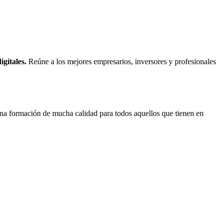
gitales.
Reúne a los mejores empresarios, inversores y profesionales
na formación de mucha calidad para todos aquellos que tienen en