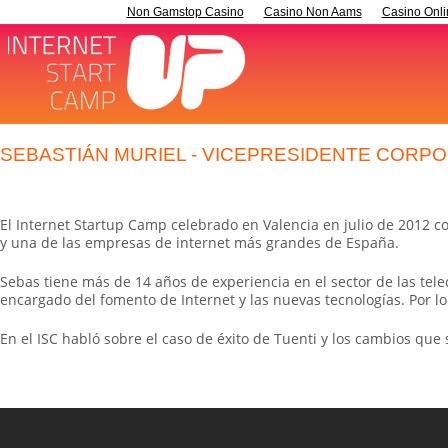
Non Gamstop Casino
Casino Non Aams
Casino Onli
SEBASTIÁN MURIEL - VICEPRESIDENTE CORPO
El Internet Startup Camp celebrado en Valencia en julio de 2012 c
y una de las empresas de internet más grandes de España.
Sebas tiene más de 14 años de experiencia en el sector de las tel
encargado del fomento de Internet y las nuevas tecnologías. Por l
En el ISC habló sobre el caso de éxito de Tuenti y los cambios que