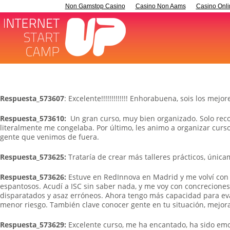
Non Gamstop Casino
Casino Non Aams
Casino Onli
Respuesta_573607
: Excelente!!!!!!!!!!!!! Enhorabuena, sois los mejore
Respuesta_573610:
Un gran curso, muy bien organizado. Solo reco
literalmente me congelaba. Por último, les animo a organizar curso
gente que venimos de fuera.
Respuesta_573625:
Trataría de crear más talleres prácticos, única
Respuesta_573626:
Estuve en RedInnova en Madrid y me volví con 
espantosos. Acudí a ISC sin saber nada, y me voy con concrecion
disparatados y asaz erróneos. Ahora tengo más capacidad para ev
menor riesgo. También clave conocer gente en tu situación, mejora 
Respuesta_573629:
Excelente curso, me ha encantado, ha sido emoc