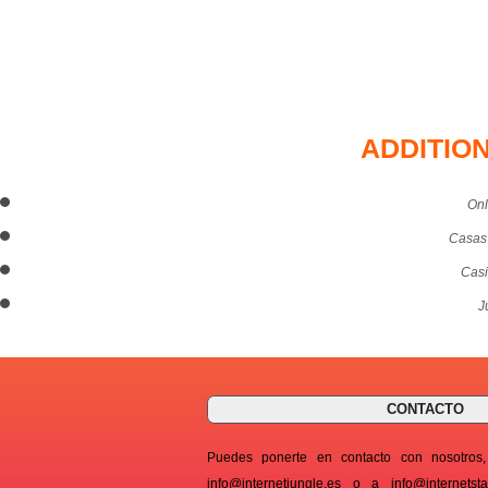
ADDITIO
Onl
Casas
Casi
J
CONTACTO
Puedes ponerte en contacto con nosotro
info@internetjungle.es
o a
info@internetst