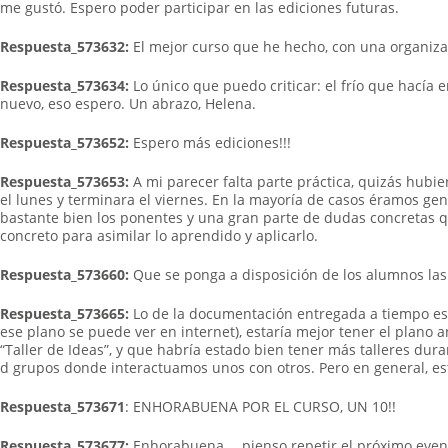
me gustó. Espero poder participar en las ediciones futuras.
Respuesta_573632:
El mejor curso que he hecho, con una organiza
Respuesta_573634:
Lo único que puedo criticar: el frío que hacía e
nuevo, eso espero. Un abrazo, Helena.
Respuesta_573652:
Espero más ediciones!!!
Respuesta_573653:
A mi parecer falta parte práctica, quizás hubi
el lunes y terminara el viernes. En la mayoría de casos éramos g
bastante bien los ponentes y una gran parte de dudas concretas que
concreto para asimilar lo aprendido y aplicarlo.
Respuesta_573660:
Que se ponga a disposición de los alumnos las p
Respuesta_573665:
Lo de la documentación entregada a tiempo est
ese plano se puede ver en internet), estaría mejor tener el plan
“Taller de Ideas”, y que habría estado bien tener más talleres dura
d grupos donde interactuamos unos con otros. Pero en general, est
Respuesta_573671
: ENHORABUENA POR EL CURSO, UN 10!!
Respuesta_573677:
Enhorabuena,… pienso repetir el próximo even