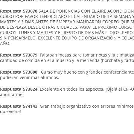
Respuesta_573678
:SALA DE PONENCIAS CON EL AIRE ACONDICI
CURSO POR FAVOR TENER CLARO EL CALENDARIO DE LA SEMANA 
MARTES Y 3 DIAS ANTES DE EMPEZAR MANDARON CORREO QUE SE
DE DESPLAZA DESDE OTRAS CIUDADES. PARA EL PROXIMO CURSO
CURSOS LUNES Y MARTES Y EL RESTO DE DIAS MÁS FLOJOS..PER
SIN PENSARMELO. EXCELENTE EQUIPO DE ORGANIZACIÓN Y COL
AÑO.
Respuesta_573679:
Faltaban mesas para tomar notas y la climatizac
cantidad de comida en el almuerzo y la merienda (horchata y farto
Respuesta_573688:
Curso muy bueno con grandes conferenciantes
pudieran venir más alumnos.
Respuesta_573824:
Excelente en todos los aspectos. ¡Ojalá el CP
apuntarme!
Respuesta_574143:
Gran trabajo organizativo con errores mínimos 
que viene!