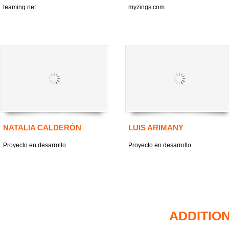
teaming.net
myzings.com
NATALIA CALDERÓN
LUIS ARIMANY
Proyecto en desarrollo
Proyecto en desarrollo
ADDITIO