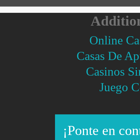
Additio
Online Ca
Casas De Ap
Casinos Si
Juego C
¡Ponte en con