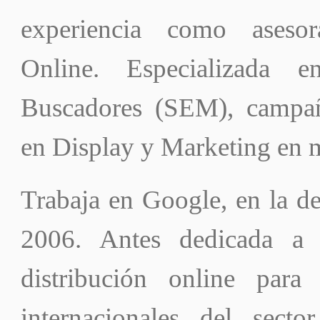
experiencia como aseso
Online. Especializada 
Buscadores (SEM), campañ
en Display y Marketing en 
Trabaja en Google, en la d
2006. Antes dedicada a 
distribución online para
internacionales del sect