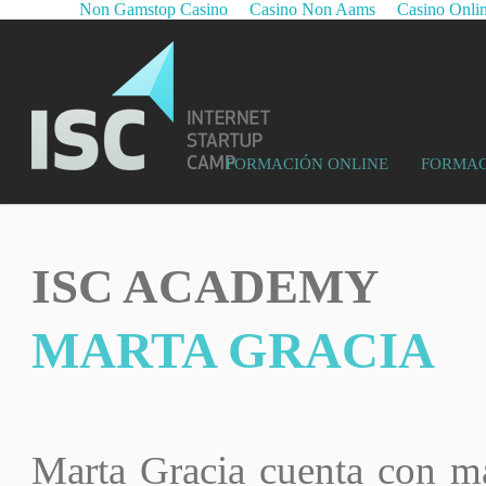
Non Gamstop Casino
Casino Non Aams
Casino Onli
FORMACIÓN ONLINE
FORMAC
ISC ACADEMY
MARTA GRACIA
Marta Gracia cuenta con má