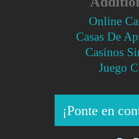
Additio
Online Ca
Casas De Ap
Casinos Si
Juego C
¡Ponte en con