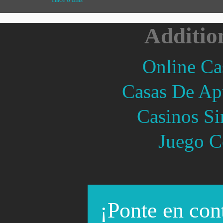
Hace 6 días
Additio
Online Ca
Casas De Ap
Casinos Si
Juego C
¡Ponte en con