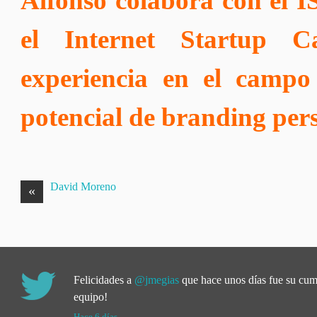
Alfonso colabora con el 
el
Internet Startup 
experiencia en el campo 
potencial de branding per
David Moreno
«
Felicidades a
@jmegias
que hace unos días fue su cu
equipo!