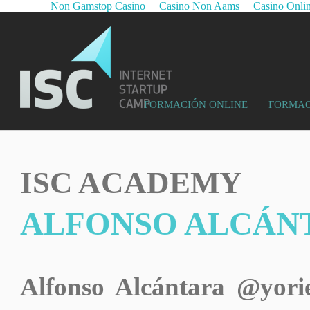
Non Gamstop Casino
Casino Non Aams
Casino Onli
FORMACIÓN ONLINE
FORMAC
ISC ACADEMY
ALFONSO ALCÁN
Alfonso Alcántara
@yori