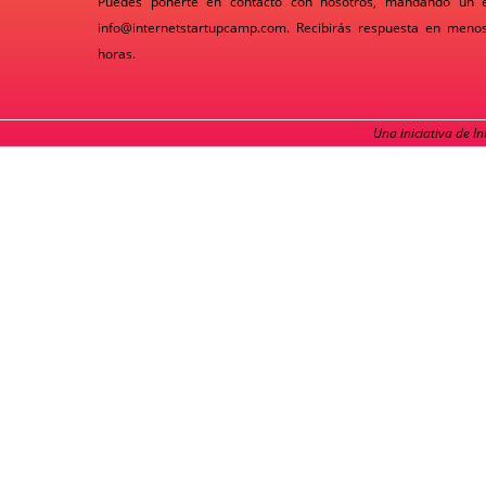
Puedes ponerte en contacto con nosotros, mandando un 
info@internetstartupcamp.com
. Recibirás respuesta en meno
horas.
Una iniciativa de I