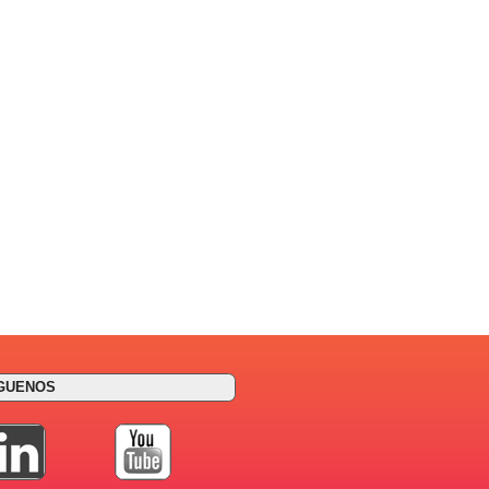
GUENOS