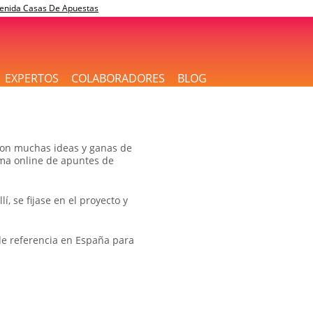
enida Casas De Apuestas
EXPERTOS
COLABORADORES
BLOG
C con muchas ideas y ganas de
rma online de apuntes de
 se fijase en el proyecto y
de referencia en España para