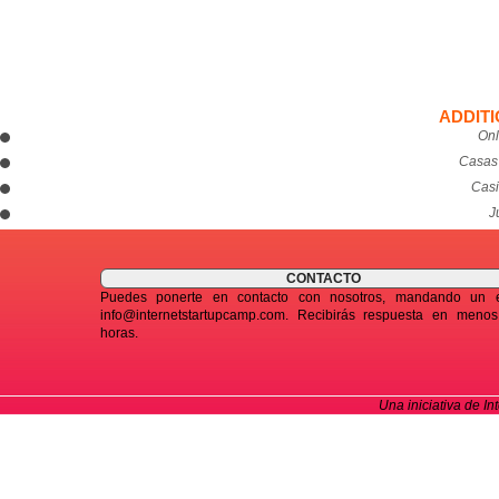
ADDIT
Onl
Casas
Casi
J
CONTACTO
Puedes ponerte en contacto con nosotros, mandando un 
info@internetstartupcamp.com
. Recibirás respuesta en meno
horas.
Una iniciativa de In