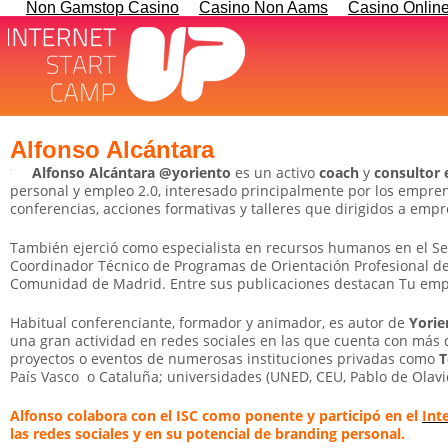
Non Gamstop Casino
Casino Non Aams
Casino Onlin
Alfonso Alcántara
Alfonso Alcántara
@yoriento
es un activo
coach
y
consultor 
personal y empleo 2.0, interesado principalmente por los emprend
conferencias, acciones formativas y talleres que dirigidos a emp
También ejerció como especialista en recursos humanos en el Se
Coordinador Técnico de Programas de Orientación Profesional del
Comunidad de Madrid. Entre sus publicaciones destacan Tu empl
Habitual conferenciante, formador y animador, es autor de
Yori
una gran actividad en redes sociales en las que cuenta con más
proyectos o eventos de numerosas instituciones privadas como
T
País Vasco o Cataluña; universidades (UNED, CEU, Pablo de Olav
Alfonso colabora con el ISC como ponente y participó en el
Int
las redes sociales y en su potencial de branding personal.