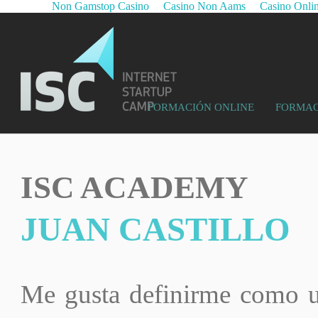
Non Gamstop Casino
Casino Non Aams
Casino Onli
FORMACIÓN ONLINE
FORMAC
ISC ACADEMY
JUAN CASTILLO
Me gusta definirme como un