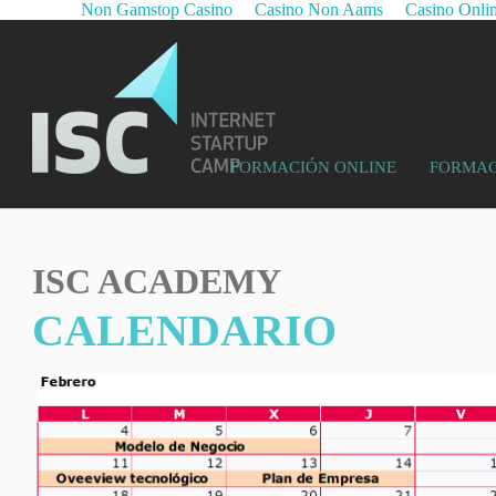
Non Gamstop Casino
Casino Non Aams
Casino Onli
FORMACIÓN ONLINE
FORMAC
ISC ACADEMY
CALENDARIO