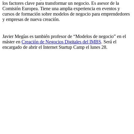
los factores clave para transformar un negocio. Es asesor de la
Comisión Europea. Tiene una amplia experiencia en eventos y
cursos de formación sobre modelos de negocio para emprendedores
y empresas de nueva creación.
Javier Megías es también profesor de “Modelos de negocio” en el
máster en
Creación de Negocios Digitales del IMBS
. Será el
encargado de abrir el Internet Startup Camp el lunes 28.