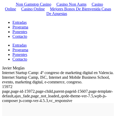
Non Gamstop Casino
Casino Non Aams
Casino
Online
Casino Online
Mejores Bonos De Bienvenida Casas
De Apuestas
Entradas
Programa
Ponentes
Contacto
Entradas
Programa
Ponentes
Contacto
Javier Megías
Internet Startup Camp: 4º congreso de marketing digital en Valencia.
Internet Startup Camp, ISC, Internet and Mobile Business School,
evento, marketing digital, e-commerce, congreso.
15972
page,page-id-15972,page-child,parent-pageid-15607,page-template-
default,ajax_fade,page_not_loaded,,qode-theme-ver-7.5,wpb-js-
composer js-comp-ver-4.5.3,vc_responsive