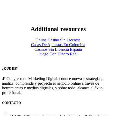
Additional resources
Online Casino Sin Licencia
Casas De Apuestas En Colombia
Casinos Sin Licencia España
Juego Con Dinero Real
¿QUÉ ES?
4º Congreso de Marketing Digital: conoce nuevas estrategias;
analiza, comprende y proyecta el negocio online a través de
herramientas y medios digitales, y sobre todo, alcanza el éxito
profesional.
CONTACTO