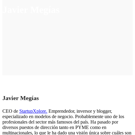
Javier Megías
Javier Megías
CEO de
StartupXplore.
Emprendedor, inversor y blogger,
especializado en modelos de negocio. Probablemente uno de los
profesionales del sector más famosos del país. Ha pasado por
diversos puestos de dirección tanto en PYME como en
multinacionales, lo que le ha dado una visión única sobre cuáles son