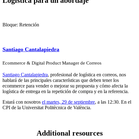
Logística para un abordaje
Bloque: Retención
Santiago Cantalapiedra
Ecommerce & Digital Product Manager de Correos
Santiago Cantalapiedra
, profesional de logística en correos, nos
hablará de las principales características que deben tener los
ecommerce para vender o mejorar su propuesta y cómo afecta la
logística de entrega en la repetición de compra y en la referencia.
Estará con nosotros
el martes, 29 de septiembre
, a las 12:30. En el
CPI de la Universitat Politècnica de València.
Additional resources