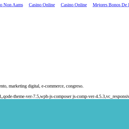
no Non Aams
Casino Online
Casino Online
Mejores Bonos De 
nto, marketing digital, e-commerce, congreso.
d,,qode-theme-ver-7.5,wpb-js-composer js-comp-ver-4.5.3,vc_responsi