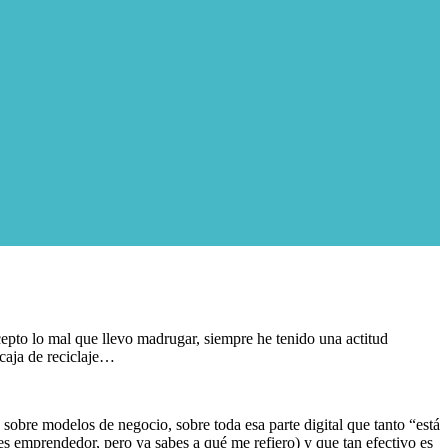
cepto lo mal que llevo madrugar, siempre he tenido una actitud
 caja de reciclaje…
 sobre modelos de negocio, sobre toda esa parte digital que tanto “está
s emprendedor, pero ya sabes a qué me refiero) y que tan efectivo es