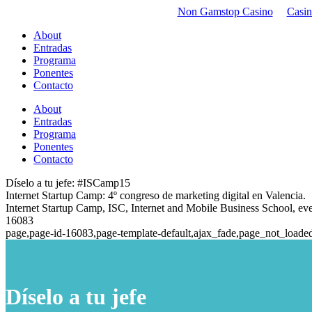
Non Gamstop Casino
Casi
About
Entradas
Programa
Ponentes
Contacto
About
Entradas
Programa
Ponentes
Contacto
Díselo a tu jefe: #ISCamp15
Internet Startup Camp: 4º congreso de marketing digital en Valencia.
Internet Startup Camp, ISC, Internet and Mobile Business School, eve
16083
page,page-id-16083,page-template-default,ajax_fade,page_not_loade
Díselo a tu jefe