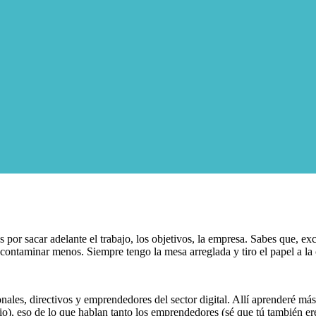
por sacar adelante el trabajo, los objetivos, la empresa. Sabes que, ex
contaminar menos. Siempre tengo la mesa arreglada y tiro el papel a la
onales, directivos y emprendedores del sector digital. Allí aprenderé más
), eso de lo que hablan tanto los emprendedores (sé que tú también ere