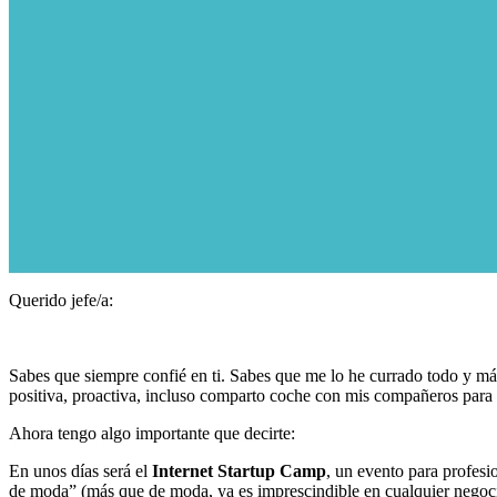
Querido jefe/a:
Sabes que siempre confié en ti. Sabes que me lo he currado todo y más 
positiva, proactiva, incluso comparto coche con mis compañeros para 
Ahora tengo algo importante que decirte:
En unos días será el
Internet Startup Camp
, un evento para profesi
de moda” (más que de moda, ya es imprescindible en cualquier negocio